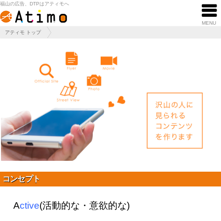
福山の広告、DTPはアティモへ
MENU
アティモ トップ
コンセプト
A
ctive
(活動的な・意欲的な)